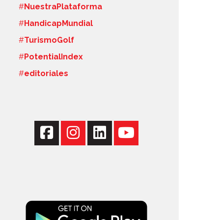
#
NuestraPlataforma
#
HandicapMundial
#
TurismoGolf
#
PotentialIndex
#
editoriales