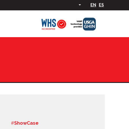
EN
ES
#
ShowCase